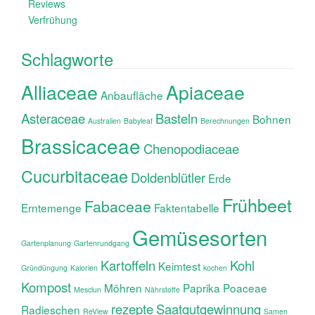
Reviews
Verfrühung
Schlagworte
Alliaceae
Apiaceae
Anbaufläche
Asteraceae
Basteln
Bohnen
Australien
Babyleaf
Berechnungen
Brassicaceae
Chenopodiaceae
Cucurbitaceae
Doldenblütler
Erde
Frühbeet
Fabaceae
Erntemenge
Faktentabelle
Gemüsesorten
Gartenplanung
Gartenrundgang
Kartoffeln
Kohl
Keimtest
Gründüngung
Kalorien
kochen
Kompost
Möhren
Paprika
Poaceae
Mesclun
Nährstoffe
rezepte
Saatgutgewinnung
Radieschen
ReView
Samen