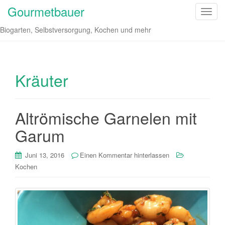
Gourmetbauer
S
c
Biogarten, Selbstversorgung, Kochen und mehr
h
a
l
t
Kräuter
e
N
a
Altrömische Garnelen mit
v
Garum
i
g
a
Juni 13, 2016
Einen Kommentar hinterlassen
t
Kochen
i
o
n