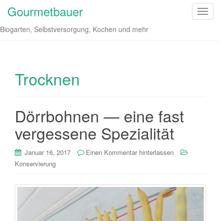
Gourmetbauer
S
c
Biogarten, Selbstversorgung, Kochen und mehr
h
a
l
t
Trocknen
e
N
a
Dörrbohnen — eine fast
v
vergessene Spezialität
i
g
a
Januar 16, 2017
Einen Kommentar hinterlassen
t
Konservierung
i
o
n