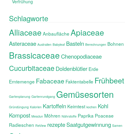
Verfrühung
Schlagworte
Alliaceae
Apiaceae
Anbaufläche
Asteraceae
Basteln
Bohnen
Australien
Babyleaf
Berechnungen
Brassicaceae
Chenopodiaceae
Cucurbitaceae
Doldenblütler
Erde
Frühbeet
Fabaceae
Erntemenge
Faktentabelle
Gemüsesorten
Gartenplanung
Gartenrundgang
Kartoffeln
Kohl
Keimtest
Gründüngung
Kalorien
kochen
Kompost
Möhren
Paprika
Poaceae
Mesclun
Nährstoffe
rezepte
Saatgutgewinnung
Radieschen
ReView
Samen